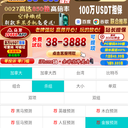
加拿大
加拿大西
台湾
比特币
组合
杀组
大小
单双
双项
双组
荐
黑马预测
荐
英雄预测
荐
木白预测
荐
狂马预测
荐
人狂预测
荐
金猴预测